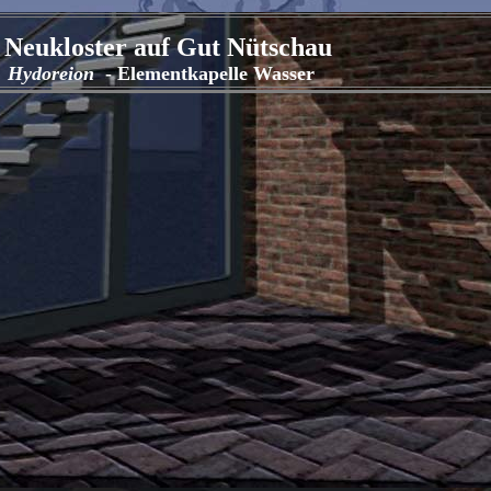
Neukloster auf Gut Nütschau
Hydoreion
- Elementkapelle Wasser